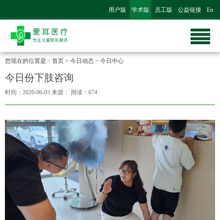
用户版
学术版
员工版
公益链接
En
您现在的位置是：
首页
>
今日动态
>
今日中心
今日份下肢咨询
时间：2026-06-03
来源：
阅读：674