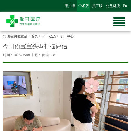
用户版
学术版
员工版
公益链接
En
您现在的位置是：
首页
>
今日动态
>
今日中心
今日份宝宝头型扫描评估
时间：2026-06-08
来源：
阅读：491